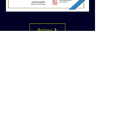
Retour
A PROPOS
CONTACT
ACCUEIL
GEOMETR-X PARTNER - 4 Route d'Ouroux - 71370
L'Abergement Sainte-Colombe
06 08 70 79 76
ou
03 85 48 57 25
Copyright © 2026 Geometr-x Partner
Politique confidentialité
Mentions légales
Création et gestion site internet S&D COULON