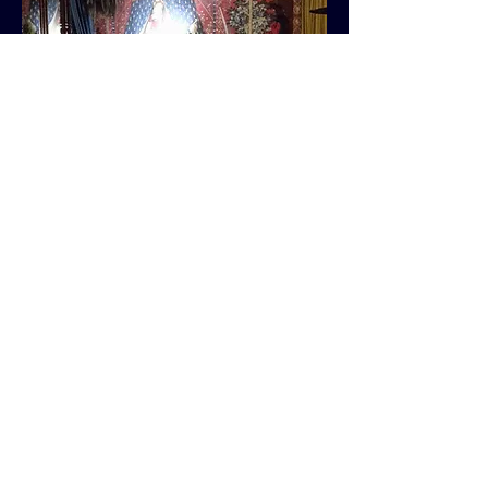
Retour
A PROPOS
CONTACT
ACCUEIL
GEOMETR-X PARTNER - 4 Route d'Ouroux - 71370
L'Abergement Sainte-Colombe
06 08 70 79 76
ou
03 85 48 57 25
Copyright © 2026 Geometr-x Partner